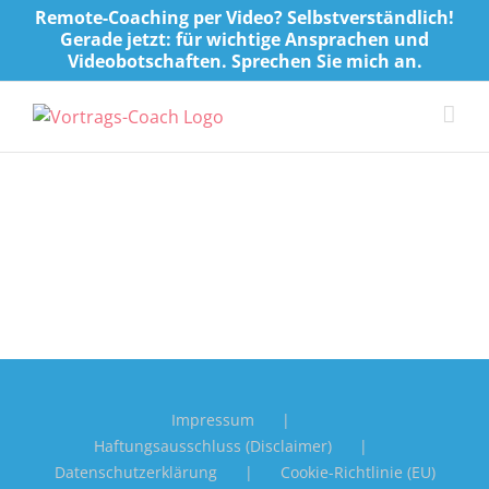
Skip
Remote-Coaching per Video? Selbstverständlich!
to
Gerade jetzt: für wichtige Ansprachen und
Videobotschaften. Sprechen Sie mich an.
content
Impressum
Haftungsausschluss (Disclaimer)
Datenschutzerklärung
Cookie-Richtlinie (EU)