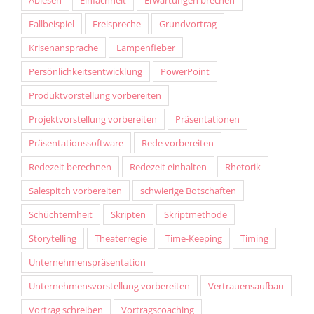
Ablesen
Einfachheit
Erwartungen brechen
Fallbeispiel
Freispreche
Grundvortrag
Krisenansprache
Lampenfieber
Persönlichkeitsentwicklung
PowerPoint
Produktvorstellung vorbereiten
Projektvorstellung vorbereiten
Präsentationen
Präsentationssoftware
Rede vorbereiten
Redezeit berechnen
Redezeit einhalten
Rhetorik
Salespitch vorbereiten
schwierige Botschaften
Schüchternheit
Skripten
Skriptmethode
Storytelling
Theaterregie
Time-Keeping
Timing
Unternehmenspräsentation
Unternehmensvorstellung vorbereiten
Vertrauensaufbau
Vortrag schreiben
Vortragscoaching